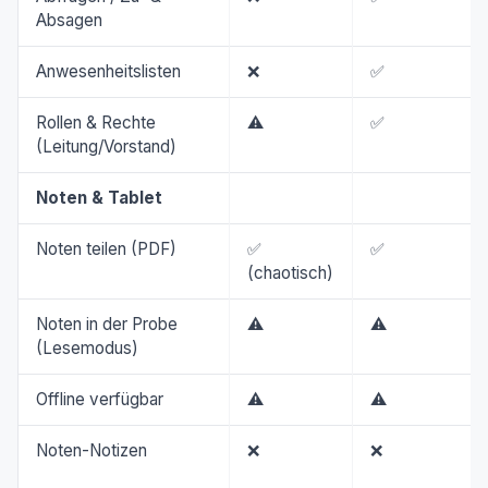
Absagen
Anwesenheitslisten
❌
✅
Rollen & Rechte
⚠️
✅
(Leitung/Vorstand)
Noten & Tablet
Noten teilen (PDF)
✅
✅
(chaotisch)
Noten in der Probe
⚠️
⚠️
(Lesemodus)
Offline verfügbar
⚠️
⚠️
Noten-Notizen
❌
❌